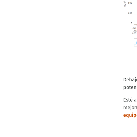
Debajo
poten
Esté 
mejor
equip