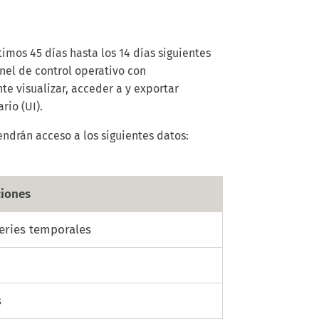
ltimos
45 días hasta los 14 días siguientes
nel de control operativo
con
nte
visualizar
,
acceder a
y exportar
ario
(UI)
.
endrán acceso a los siguientes datos:
ciones
eries temporales
s