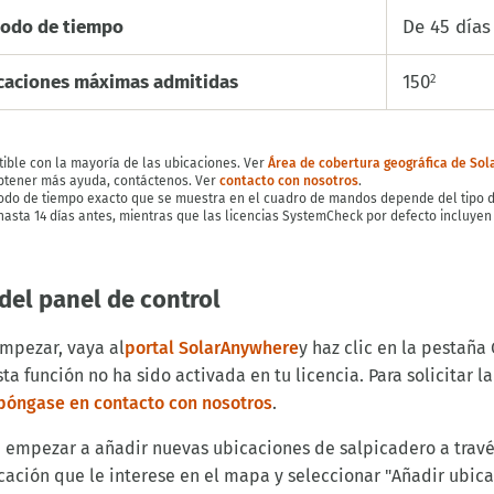
iodo de tiempo
De 45 días
caciones máximas admitidas
150
2
ble con la mayoría de las ubicaciones. Ver
Área de cobertura geográfica de So
btener más ayuda, contáctenos. Ver
contacto con nosotros
.
odo de tiempo exacto que se muestra en el cuadro de mandos depende del tipo de 
asta 14 días antes, mientras que las licencias SystemCheck por defecto incluyen 
del panel de control
empezar, vaya al
portal SolarAnywhere
y haz clic en la pestaña 
ta función no ha sido activada en tu licencia. Para solicitar 
póngase en contacto con nosotros
.
 empezar a añadir nuevas ubicaciones de salpicadero a travé
cación que le interese en el mapa y seleccionar "Añadir ubic