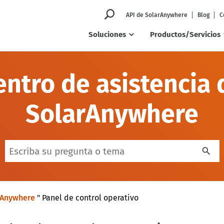
API de SolarAnywhere
Blog
C
Soluciones
Productos/Servicios
entro de asistencia 
SolarAnywhere
rAnywhere
"
Panel de control operativo