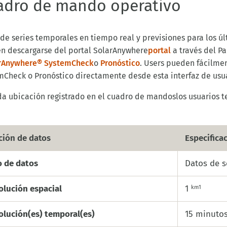
adro de mando operativo
 de series temporales en tiempo real y previsiones
para los ú
n descargarse del portal SolarAnywhere
portal
a través del
Pa
rAnywhere® SystemCheck
o
Pronóstico
.
U
sers
pueden
fácilme
mCheck
o Pronóstico
directamente desde
esta
interfaz de usu
da ubicación
registrado en el cuadro de mandos
los usuarios t
ción de datos
Especifica
o de datos
Datos de s
olución espacial
1
km1
olución(es) temporal(es)
15 minuto