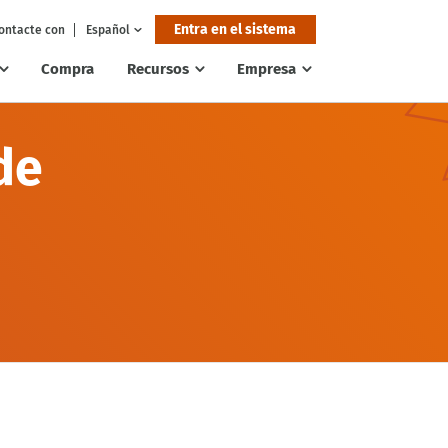
Entra en el sistema
ontacte con
Español
Compra
Recursos
Empresa
de