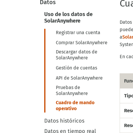
Cu
Datos
Uso de los datos de
SolarAnywhere
Datos
puede
Registrar una cuenta
a
Sola
Comprar SolarAnywhere
Syste
Descargar datos de
En ca
SolarAnywhere
Gestión de cuentas
API de SolarAnywhere
Fun
Pruebas de
SolarAnywhere
Tip
Cuadro de mando
operativo
Res
Datos históricos
Res
Datos en tiempo real