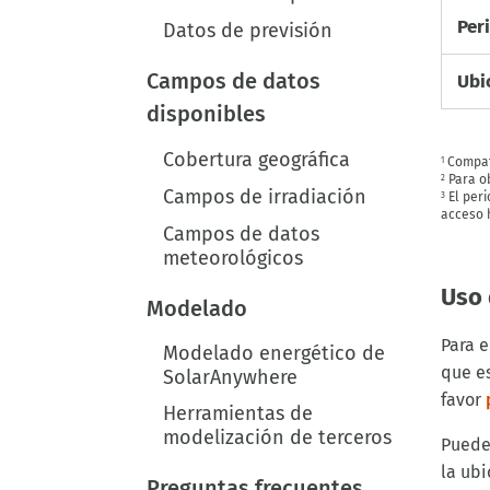
Per
Datos de previsión
Campos de datos
Ubi
disponibles
Cobertura geográfica
Compati
1
Para o
2
Campos de irradiación
El peri
3
acceso h
Campos de datos
meteorológicos
Uso 
Modelado
Para 
Modelado energético de
que es
SolarAnywhere
favor
Herramientas de
modelización de terceros
Puede
la ubi
Preguntas frecuentes