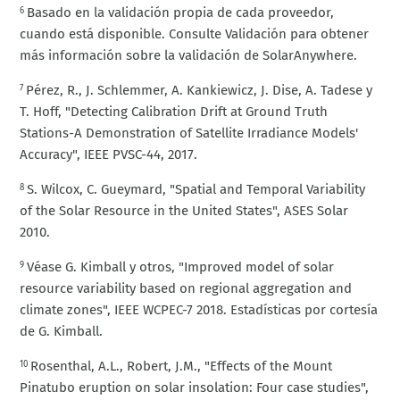
Basado en la validación propia de cada proveedor,
6
cuando está disponible. Consulte Validación para obtener
más información sobre la validación de SolarAnywhere.
Pérez, R., J. Schlemmer, A. Kankiewicz, J. Dise, A. Tadese y
7
T. Hoff, "Detecting Calibration Drift at Ground Truth
Stations-A Demonstration of Satellite Irradiance Models'
Accuracy", IEEE PVSC-44, 2017.
S. Wilcox, C. Gueymard, "Spatial and Temporal Variability
8
of the Solar Resource in the United States", ASES Solar
2010.
Véase G. Kimball y otros, "Improved model of solar
9
resource variability based on regional aggregation and
climate zones", IEEE WCPEC-7 2018. Estadísticas por cortesía
de G. Kimball.
Rosenthal, A.L., Robert, J.M., "Effects of the Mount
10
Pinatubo eruption on solar insolation: Four case studies",