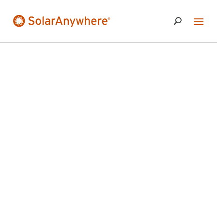
Rapport de
validation du
Fraunhofer ISE
Données historiques de
SolarAnywhere