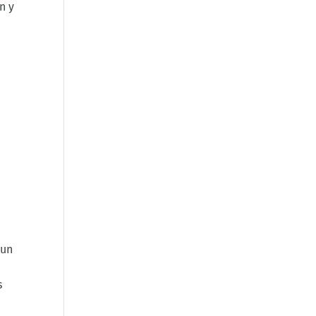
n y
 un
s