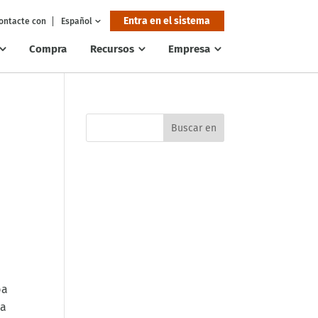
Entra en el sistema
ontacte con
Español
Compra
Recursos
Empresa
ba
ea