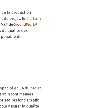
n de la production
t du projet. En huit ans
n MET
de
GroundWork®
 de qualité des
 possible de
apacité en CA du projet
terrain sont menées
riétaires fonciers afin
our assurer la qualité