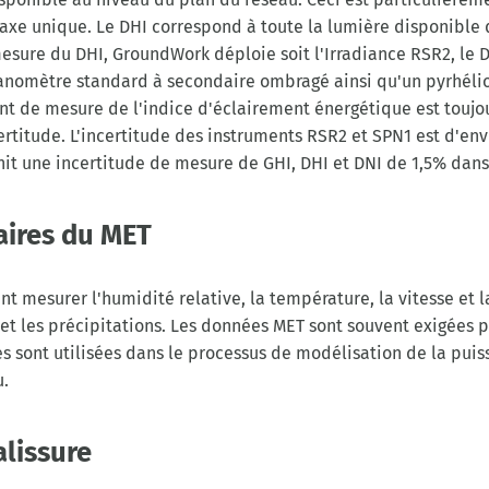
axe unique. Le DHI correspond à toute la lumière disponible q
esure du DHI, GroundWork déploie soit l'Irradiance RSR2, le 
anomètre standard à secondaire ombragé ainsi qu'un pyrhéli
nt de mesure de l'indice d'éclairement énergétique est toujo
certitude. L'incertitude des instruments RSR2 et SPN1 est d'en
rnit une incertitude de mesure de GHI, DHI et DNI de 1,5% dans
aires du MET
t mesurer l'humidité relative, la température, la vitesse et la
t les précipitations. Les données MET sont souvent exigées pa
lles sont utilisées dans le processus de modélisation de la pui
u.
alissure