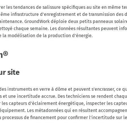
urer les tendances de salissure spécifiques au site en même 
même infrastructure d'enregistrement et de transmission des d
ntenance. GroundWork déploie deux petits panneaux solaires.
 nettoyé chaque semaine. Les données résultantes peuvent inf
de la modélisation de la production d'énergie.
h®
r site
es instruments en verre à dôme et peuvent s'encrasser, ce qu
es et une incertitude accrue. Des techniciens se rendent chaq
r les capteurs d'éclairement énergétique, inspecter les capteu
e l'équipement. Les métadonnées qui en résultent accompagne
 processus de financement pour confirmer l'incertitude sur le 