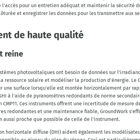
l'accès pour un entretien adéquat et maintenir la sécurité de 
lôturée et enregistrer les données pour les transmettre aux se
nt de haute qualité
t reine
stèmes photovoltaïques ont besoin de données sur l'irradianc
 la ressource solaire et modéliser la production d'énergie. Le
sur une surface lorsqu'elle est montée horizontalement par rapp
HI à l'aide de pyranomètres redondants de norme secondaire,
 CMP11. Ces instruments offrent une incertitude de mesure de
res redondantes et une maintenance fiable, GroundWork s'eff
in aussi proche que possible de celle de l'instrument.
on horizontale diffuse (DHI) aident également les modélisateu
sponible au niveau du plan du réseau. Ceci est particulièreme