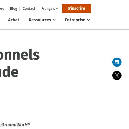
S'inscrire
ere
Blog
Contact
Français
Achat
Ressources
Entreprise
onnels
ude
e
GroundWork®