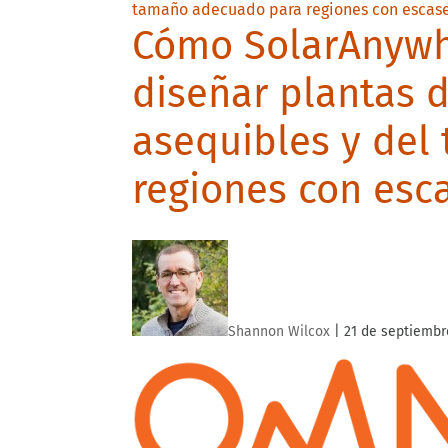
Cómo SolarAnywh
diseñar plantas d
asequibles y del
regiones con esc
Shannon Wilcox
|
21 de septiembr