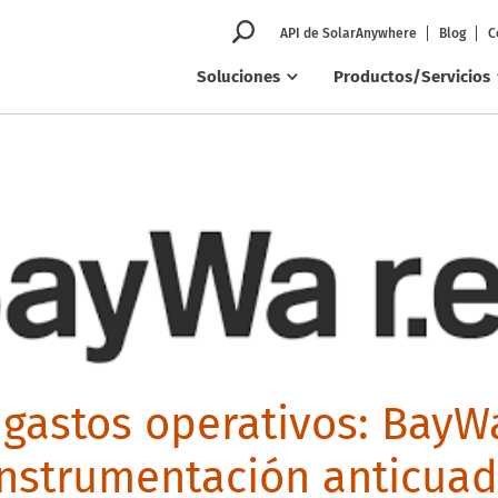
API de SolarAnywhere
Blog
C
Soluciones
Productos/Servicios
 gastos operativos: BayW
 instrumentación anticua