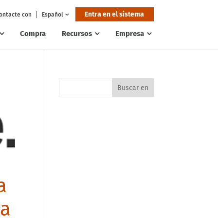
Entra en el sistema
ontacte con
Español
Compra
Recursos
Empresa
a
da