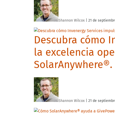
Shannon Wilcox
|
21 de septiembr
Descubra cómo In
la excelencia ope
SolarAnywhere®.
Shannon Wilcox
|
21 de septiembr