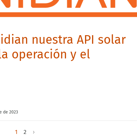
idian nuestra API solar
a operación y el
e de 2023
1
2
›