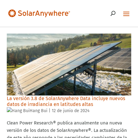
La versión 3.8 de SolarAnywhere Data incluye nuevos
datos de irradiancia en latitudes altas
Hang Bui
|
12 de junio de 2024
Clean Power Research® publica anualmente una nueva
versión de los datos de SolarAnywhere®. La actualización
de este año responde a las necesidades cambiantes de la