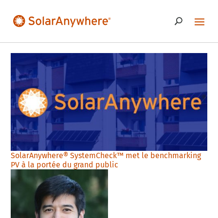
SolarAnywhere® SystemCheck™ met le benchmarking
PV à la portée du grand public