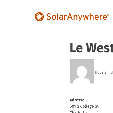
Le West
Hope Smit
Adresse
601 S College St
Charlotte