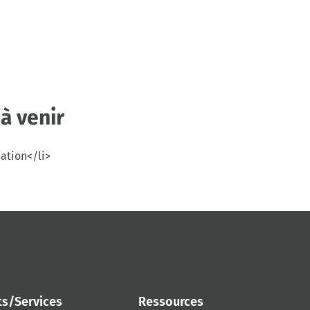
à venir
cation</li>
ts/Services
Ressources