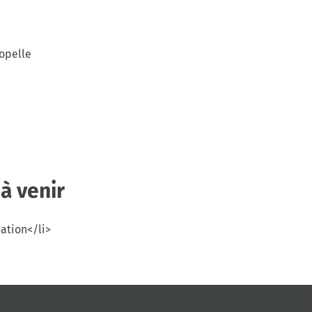
iopelle
à venir
cation</li>