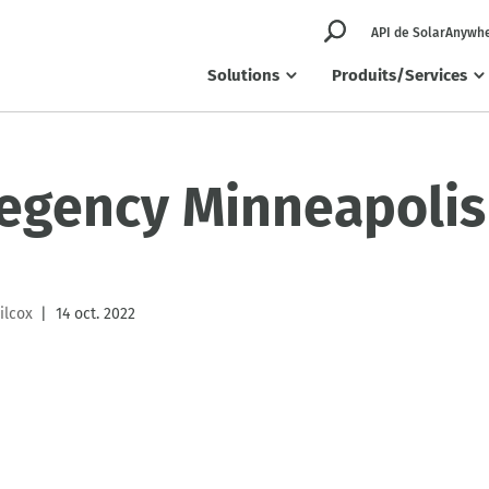
API de SolarAnywh
Solutions
Produits/Services
Regency Minneapolis
ilcox
14 oct. 2022
|