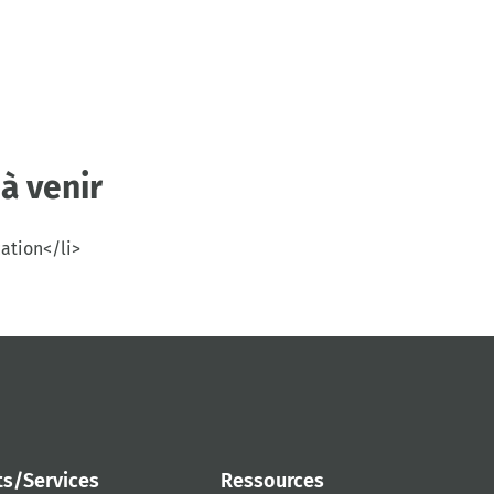
à venir
cation</li>
ts/Services
Ressources