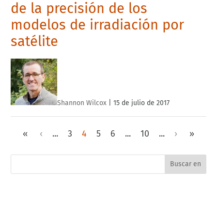
de la precisión de los
modelos de irradiación por
satélite
Shannon Wilcox
|
15 de julio de 2017
«
‹
...
3
4
5
6
...
10
...
›
»