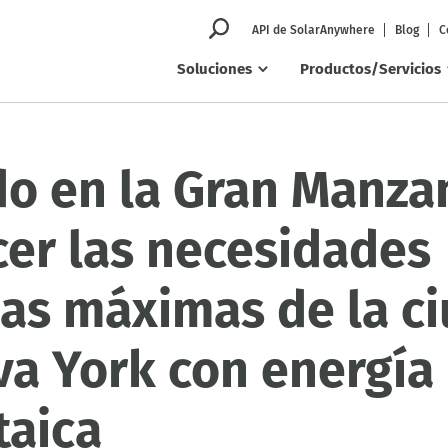
API de SolarAnywhere
Blog
C
Soluciones
Productos/Servicios
do en la Gran Manza
cer las necesidades
cas máximas de la c
a York con energía
taica