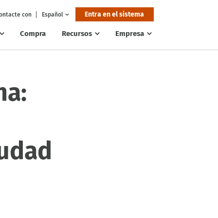
Entra en el sistema
ontacte con
Español
Compra
Recursos
Empresa
na:
iudad