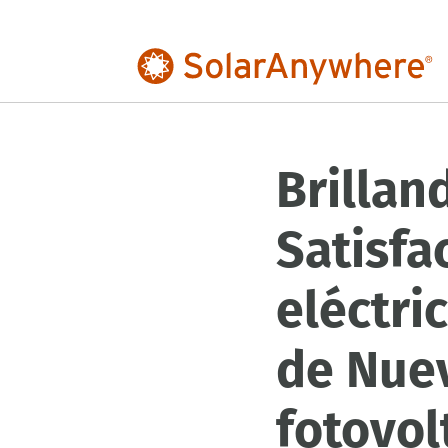
Brillan
Satisfa
eléctri
de Nuev
fotovol