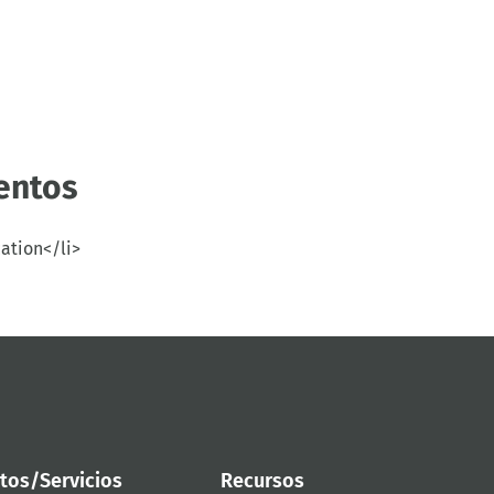
entos
cation</li>
tos/Servicios
Recursos