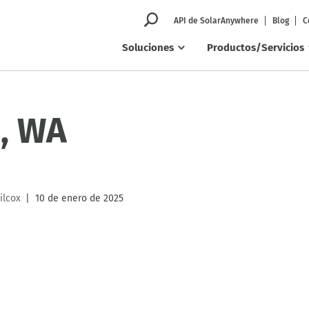
API de SolarAnywhere
Blog
C
Soluciones
Productos/Servicios
, WA
ilcox
10 de enero de 2025
|